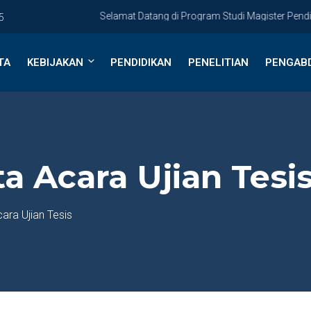
Selamat Datang di Program Studi Magister Pendidika
5
TA
KEBIJAKAN
PENDIDIKAN
PENELITIAN
PENGAB
a Acara Ujian Tesi
ara Ujian Tesis