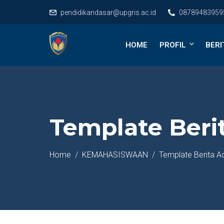
pendidikandasar@upgris.ac.id
08789483959
HOME
PROFIL
BERI
Template Berit
Home
KEMAHASISWAAN
Template Berita Ac