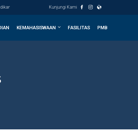
n Dasar Universitas PGRI Semarang
Kunjungi Kami
DIAN
KEMAHASISWAAN
FASILITAS
PMB
s