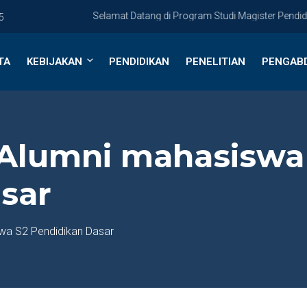
Selamat Datang di Program Studi Magister Pendidikan
5
TA
KEBIJAKAN
PENDIDIKAN
PENELITIAN
PENGAB
i Alumni mahasiswa
sar
swa S2 Pendidikan Dasar