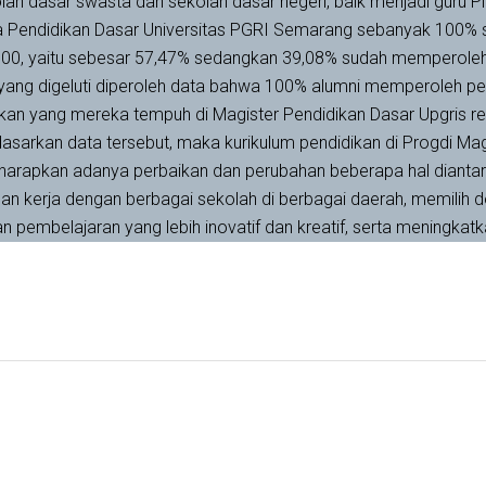
olah dasar swasta dan sekolah dasar negeri, baik menjadi guru 
 Pendidikan Dasar Universitas PGRI Semarang sebanyak 100% su
00, yaitu sebesar 57,47% sedangkan 39,08% sudah memperoleh ga
 yang digeluti diperoleh data bahwa 100% alumni memperoleh pek
n yang mereka tempuh di Magister Pendidikan Dasar Upgris re
asarkan data tersebut, maka kurikulum pendidikan di Progdi Mag
harapkan adanya perbaikan dan perubahan beberapa hal dianta
nan kerja dengan berbagai sekolah di berbagai daerah, memilih 
n pembelajaran yang lebih inovatif dan kreatif, serta meningka