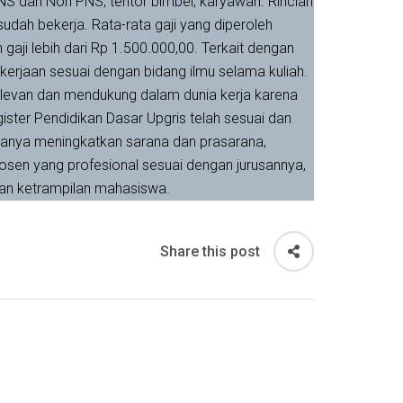
PNS dan Non PNS, tentor bimbel, karyawan. Rincian
dah bekerja. Rata-rata gaji yang diperoleh
ji lebih dari Rp 1.500.000,00. Terkait dengan
erjaan sesuai dengan bidang ilmu selama kuliah.
levan dan mendukung dalam dunia kerja karena
ister Pendidikan Dasar Upgris telah sesuai dan
ranya meningkatkan sarana dan prasarana,
dosen yang profesional sesuai dengan jurusannya,
tkan ketrampilan mahasiswa.
Share this post