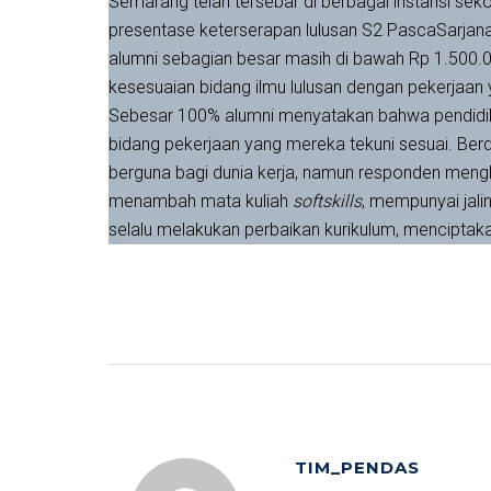
Semarang telah tersebar di berbagai instansi sek
presentase keterserapan lulusan S2 PascaSarjana
alumni sebagian besar masih di bawah Rp 1.500.0
kesesuaian bidang ilmu lulusan dengan pekerjaan
Sebesar 100% alumni menyatakan bahwa pendidika
bidang pekerjaan yang mereka tekuni sesuai. Berd
berguna bagi dunia kerja, namun responden meng
menambah mata kuliah
softskills
, mempunyai jali
selalu melakukan perbaikan kurikulum, menciptaka
TIM_PENDAS