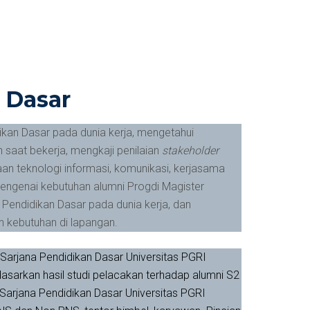
 Dasar
dikan Dasar pada dunia kerja, mengetahui
n saat bekerja, mengkaji penilaian
stakeholder
naan teknologi informasi, komunikasi, kerjasama
ngenai kebutuhan alumni Progdi Magister
 Pendidikan Dasar pada dunia kerja, dan
n kebutuhan di lapangan.
aSarjana Pendidikan Dasar Universitas PGRI
asarkan hasil studi pelacakan terhadap alumni S2
arjana Pendidikan Dasar Universitas PGRI