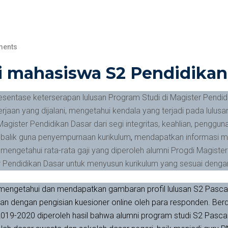
ents
ni mahasiswa S2 Pendidikan
presentase keterserapan lulusan Program Studi di Magister Pendi
rjaan yang dijalani, mengetahui kendala yang terjadi pada lulusa
Magister Pendidikan Dasar dari segi integritas, keahlian, penggu
balik guna penyempurnaan kurikulum
,
mendapatkan informasi me
mengetahui rata-rata gaji yang diperoleh alumni Progdi Magister
 Pendidikan Dasar untuk menyusun kurikulum yang sesuai denga
ntuk mengetahui dan mendapatkan gambaran profil lulusan S2 Pasc
an dengan pengisian kuesioner online oleh para responden. Berd
019-2020 diperoleh hasil bahwa alumni program studi S2 PascaS