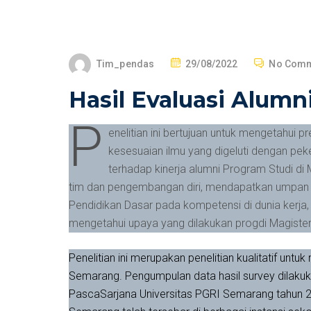
Tim_pendas
29/08/2022
No Comm
Hasil Evaluasi Alum
P
enelitian ini bertujuan untuk mengetahui 
kesesuaian ilmu yang digeluti dengan peke
terhadap kinerja alumni Program Studi di 
tim dan pengembangan diri, mendapatkan umpan 
Pendidikan Dasar pada kompetensi di dunia kerja, 
mengetahui upaya yang dilakukan progdi Magister
Penelitian ini merupakan penelitian kualitatif u
Semarang. Pengumpulan data hasil survey dilakuk
PascaSarjana Universitas PGRI Semarang tahun 2